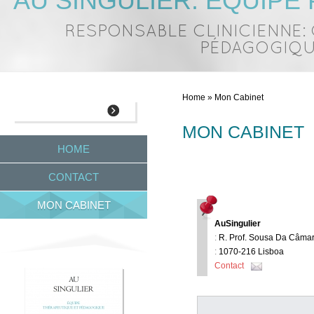
AU SINGULIER: ÉQUIP
RESPONSABLE CLINICIENNE: 
PÉDAGOGIQUE
Home
» Mon Cabinet
MON CABINET
HOME
CONTACT
MON CABINET
AuSingulier
:
R. Prof. Sousa Da Câmar
:
1070-216 Lisboa
Contact